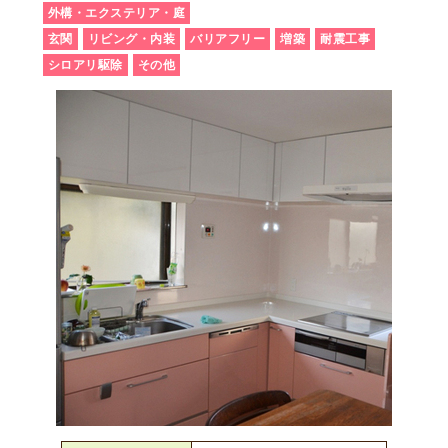
外構・エクステリア・庭
玄関
リビング・内装
バリアフリー
増築
耐震工事
シロアリ駆除
その他