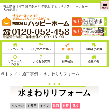
埼玉県春日部市 築年数約15年以上 水まわりリフォーム。お手
MENU
入れ簡単！
トップページ
はじめての方へ
施工事例
お客さまの声
リフォーム
よくある質問
創業物語
会社概要
の流れ
トップ
施工事例
水まわりリフォーム
水まわりリフォーム
キッチン
お風呂
トイレ
洗面
外壁
屋根