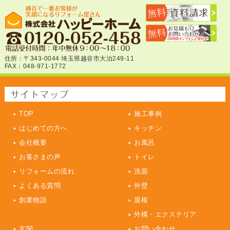
住所：〒343-0044 埼玉県越谷市大泊249-11
FAX：048-971-1772
TOP
施工事例
はじめての方へ
キッチン
会社概要
お風呂
お客さまの声
トイレ
リフォームの流れ
洗面
よくある質問
外壁
創業物語
屋根
外構・エクステリア
玄関
お問い合わせ