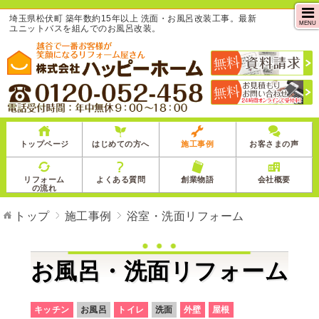
埼玉県松伏町 築年数約15年以上 洗面・お風呂改装工事。最新
MENU
ユニットバスを組んでのお風呂改装。
トップページ
はじめての方へ
施工事例
お客さまの声
リフォーム
よくある質問
創業物語
会社概要
の流れ
トップ
施工事例
浴室・洗面リフォーム
お風呂・洗面リフォーム
キッチン
お風呂
トイレ
洗面
外壁
屋根