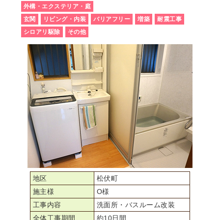
外構・エクステリア・庭
玄関
リビング・内装
バリアフリー
増築
耐震工事
シロアリ駆除
その他
地区
松伏町
施主様
O様
工事内容
洗面所・バスルーム改装
全体工事期間
約10日間