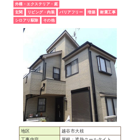
外構・エクステリア・庭
玄関
リビング・内装
バリアフリー
増築
耐震工事
シロアリ駆除
その他
地区
越谷市大枝
工事内容
屋根：遮熱クールタイト