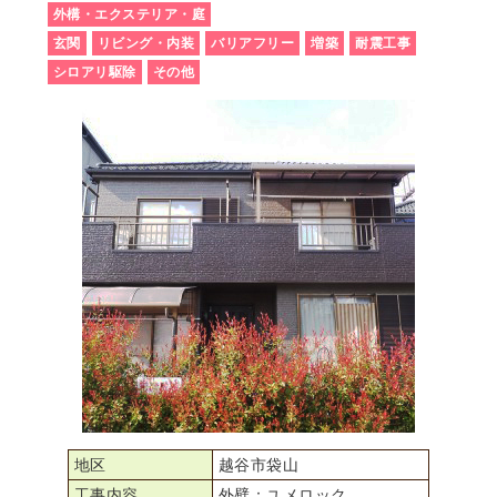
外構・エクステリア・庭
玄関
リビング・内装
バリアフリー
増築
耐震工事
シロアリ駆除
その他
地区
越谷市袋山
工事内容
外壁：ユメロック