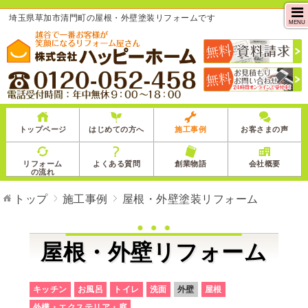
埼玉県草加市清門町の屋根・外壁塗装リフォームです
MENU
トップページ
はじめての方へ
施工事例
お客さまの声
リフォーム
よくある質問
創業物語
会社概要
の流れ
トップ
施工事例
屋根・外壁塗装リフォーム
屋根・外壁リフォーム
キッチン
お風呂
トイレ
洗面
外壁
屋根
外構・エクステリア・庭