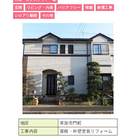
玄関
リビング・内装
バリアフリー
増築
耐震工事
シロアリ駆除
その他
地区
草加市門町
工事内容
屋根・外壁塗装リフォーム